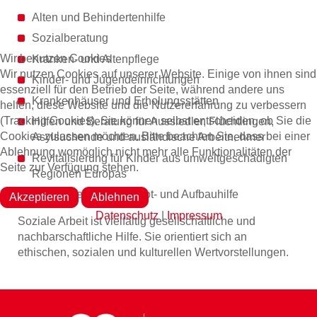
Alten und Behindertenhilfe
Sozialberatung
Wir benutzen Cookies
Kranken- und Altenpflege
Wir nutzen Cookies auf unserer Website. Einige von ihnen sind
Kinder- und Jugendeinrichtungen
essenziell für den Betrieb der Seite, während andere uns
Krankenhäuser und Erholungsstätten
helfen, diese Website und die Nutzererfahrung zu verbessern
(Tracking Cookies). Sie können selbst entscheiden, ob Sie die
Hilfen und Beratung für Aussiedler, Flüchtlingen,
Cookies zulassen möchten. Bitte beachten Sie, dass bei einer
Asylsuchende und ausländische Arbeitnehmer
Ablehnung womöglich nicht mehr alle Funktionalitäten der
Revitalisierung für Kinder aus umweltgeschädigten
Seite zur Verfügung stehen.
Regionen Europas
sowie internationale Not- und Aufbauhilfe
Akzeptieren
Ablehnen
Datenschutz
|
Impressum
Soziale Arbeit ist vielfältig gesellschaftliche und
nachbarschaftliche Hilfe. Sie orientiert sich an
ethischen, sozialen und kulturellen Wertvorstellungen.