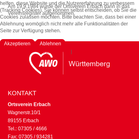
helfen, diese Website und die Nutzererfahrung zu verbessern
Am 19.9.1984 wurde der Ortsverein Erbach dann in das
(Tracking Cookies). Sie können selbst entscheiden, ob Sie die
Vereinsregister aufgenommen.
Cookies zulassen möchten. Bitte beachten Sie, dass bei einer
Ablehnung womöglich nicht mehr alle Funktionalitäten der
Seite zur Verfügung stehen.
Akzeptieren
Ablehnen
Datenschutz
|
Impressum
KONTAKT
Ortsverein Erbach
Wagnerstr.10/1
89155 Erbach
Tel.: 07305 / 4666
Fax: 07305 / 934281